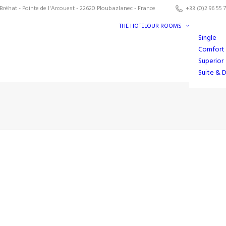
Bréhat - Pointe de l'Arcouest - 22620 Ploubazlanec - France
+33 (0)2 96 55 7
THE HOTEL
OUR ROOMS
Single
Comfort
Superior
Suite & 