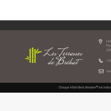
Les
Poi
226
+33
te
Chaque hôtel Best Western® est indiv