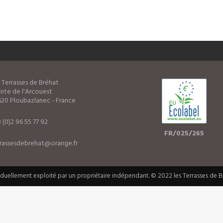
 Terrasses de Bréhat
nte de l'Arcouest
20 Ploubazlanec - France
 (0)2 96 55 77 92
FR/025/265
rrassesdebrehat@orange.fr
iduellement exploité par un propriétaire indépendant. © 2022 les Terrasses de 