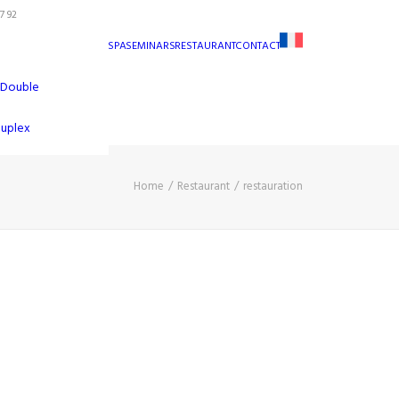
7 92
SPA
SEMINARS
RESTAURANT
CONTACT
 Double
Duplex
Home
Restaurant
restauration