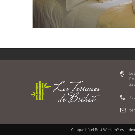
Les
Poi
226
+33
te
Chaque hôtel Best Western® est indiv