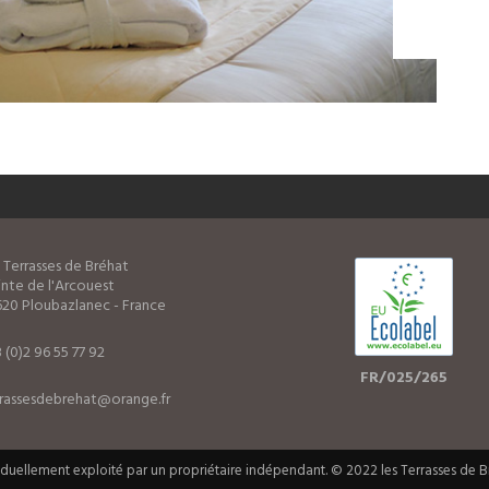
 Terrasses de Bréhat
nte de l'Arcouest
20 Ploubazlanec - France
 (0)2 96 55 77 92
FR/025/265
rrassesdebrehat@orange.fr
iduellement exploité par un propriétaire indépendant. © 2022 les Terrasses de 