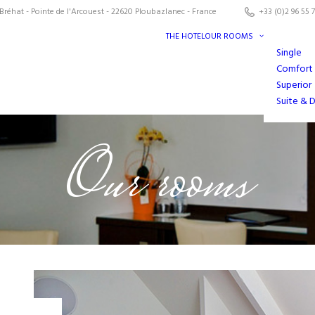
Bréhat - Pointe de l'Arcouest - 22620 Ploubazlanec - France
+33 (0)2 96 55 7
THE HOTEL
OUR ROOMS
Single
Comfort
Superior
Suite & 
Our rooms