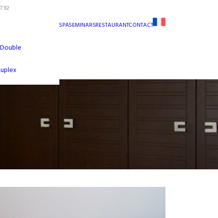
7 92
SPA
SEMINARS
RESTAURANT
CONTACT
 Double
Duplex