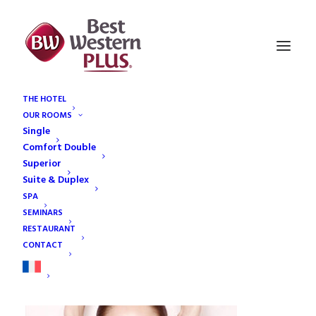
THE HOTEL
OUR ROOMS
Soins du corps
Single
Home
Relaxation & Spa
Soins du corps
Comfort Double
Superior
Suite & Duplex
SPA
SEMINARS
RESTAURANT
Soins du corps
CONTACT