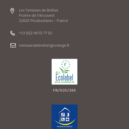
Les Terrasses de Bréhat
Pointe de l'Arcouest
22620 Ploubazlanec - France
+33 (0)2 96 55 77 92
terrassesdebrehat@orange.fr
FR/025/265