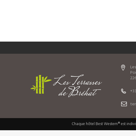
Les
Poi
226
+33
te
Chaque hôtel Best Western® est indiv