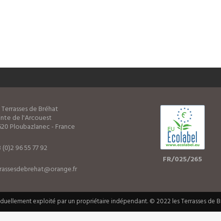
 Terrasses de Bréhat
nte de l'Arcouest
20 Ploubazlanec - France
 (0)2 96 55 77 92
FR/025/265
rrassesdebrehat@orange.fr
iduellement exploité par un propriétaire indépendant. © 2022 les Terrasses de 