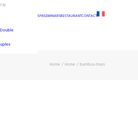
7 92
SPA
SEMINARS
RESTAURANT
CONTACT
 Double
Duplex
Home
Home
bambou-trans