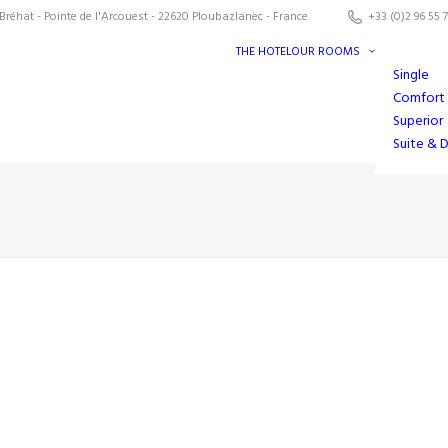
Bréhat - Pointe de l'Arcouest - 22620 Ploubazlanec - France
+33 (0)2 96 55 7
THE HOTEL
OUR ROOMS
Single
Comfort
Superior
Suite & 