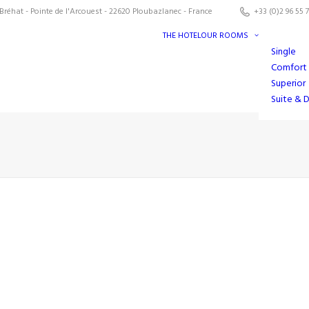
Bréhat - Pointe de l'Arcouest - 22620 Ploubazlanec - France
+33 (0)2 96 55 7
THE HOTEL
OUR ROOMS
Single
Comfort
Superior
Suite & 