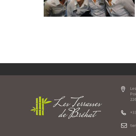
Les
Poi
226
+33
te