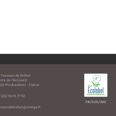
 Terrasses de Bréhat
nte de l'Arcouest
20 Ploubazlanec - France
 (0)2 96 55 77 92
FR/025/265
rrassesdebrehat@orange.fr