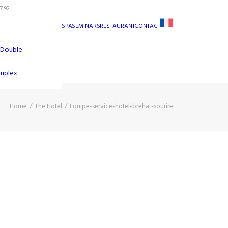
7 92
SPA
SEMINARS
RESTAURANT
CONTACT
 Double
Duplex
Home
The Hotel
Equipe-service-hotel-brehat-sourire