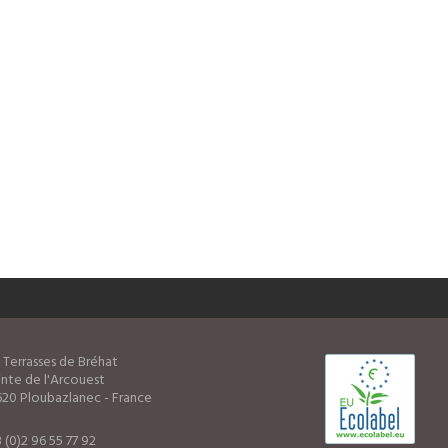
 Terrasses de Bréhat
nte de l'Arcouest
20 Ploubazlanec - France
 (0)2 96 55 77 92