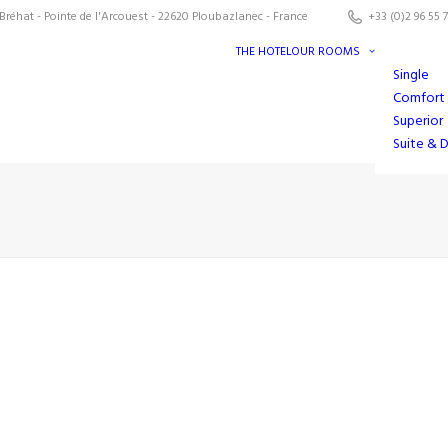
Bréhat - Pointe de l'Arcouest - 22620 Ploubazlanec - France
+33 (0)2 96 55 7
THE HOTEL
OUR ROOMS
Single
Comfort
Superior
Suite & 