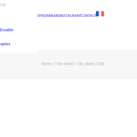
7 92
SPA
SEMINARS
RESTAURANT
CONTACT
 Double
Duplex
Home
The Hotel
Cle_Verte_TDB