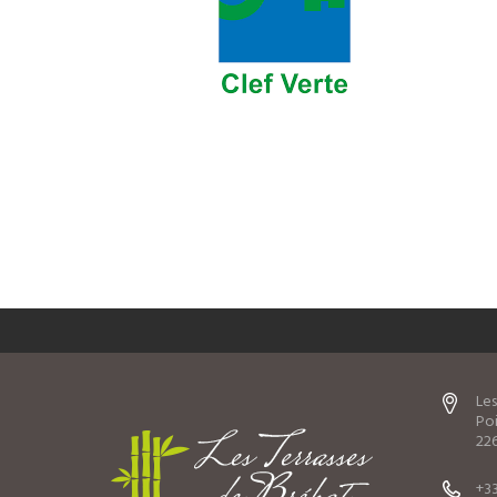
Les
Poi
226
+33