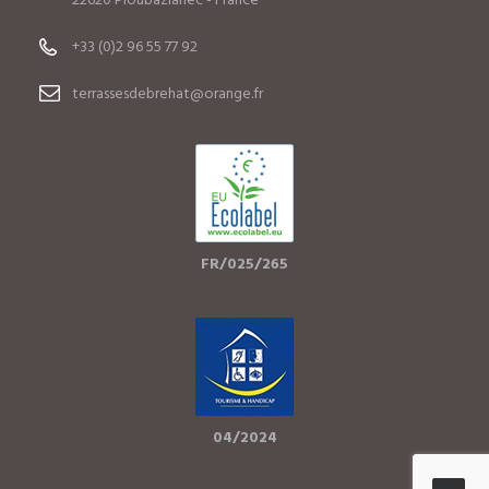
22620 Ploubazlanec - France
+33 (0)2 96 55 77 92
terrassesdebrehat@orange.fr
FR/025/265
04/2024