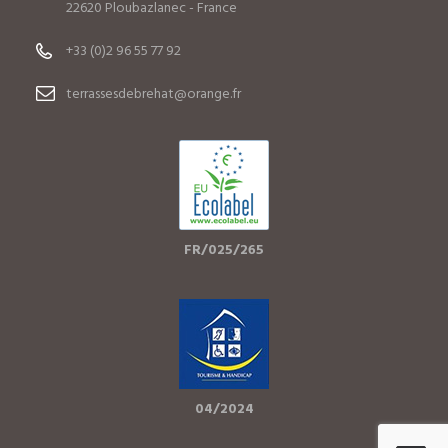
22620 Ploubazlanec - France
+33 (0)2 96 55 77 92
terrassesdebrehat@orange.fr
FR/025/265
04/2024