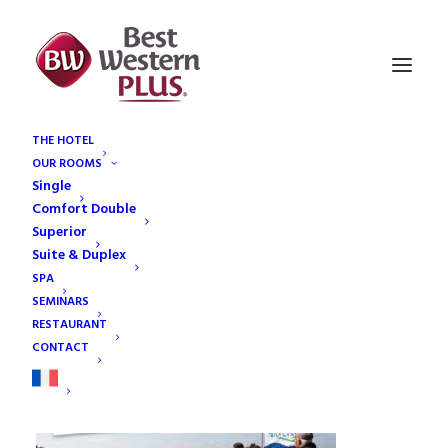
THE HOTEL
OUR ROOMS
Vedettes de Bréhat
Single
Home
Bréhat
Vedettes de Bréhat
Comfort Double
Superior
Suite & Duplex
SPA
SEMINARS
RESTAURANT
Vedettes de Bréhat
CONTACT